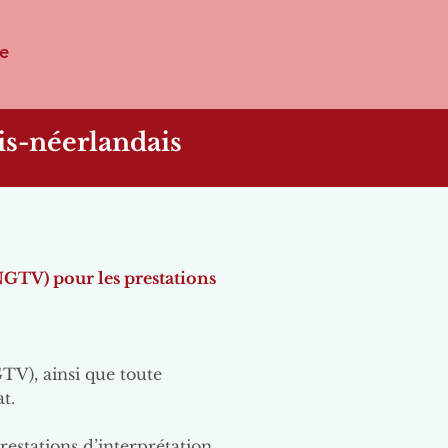
e
ais-néerlandais
(NGTV) pour les prestations
TV), ainsi que toute
t.
prestations d’interprétation.