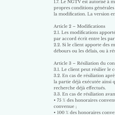
1.7. Le NGTV est autorisé à mo
propres conditions générales 
la modification. La version e
Article 2 – Modifications
2.1. Les modifications apport
par accord écrit entre les part
2.2. Si le client apporte des m
débours ou les délais, ou à ré
Article 3 – Résiliation du con
3.1. Le client peut résilier l
3.2. En cas de résiliation apr
la partie déjà exécutée ainsi
recherche déjà effectués.
3.3. En cas de résiliation ava
• 75 % des honoraires convenu
convenue ;
• 100 % des honoraires conven