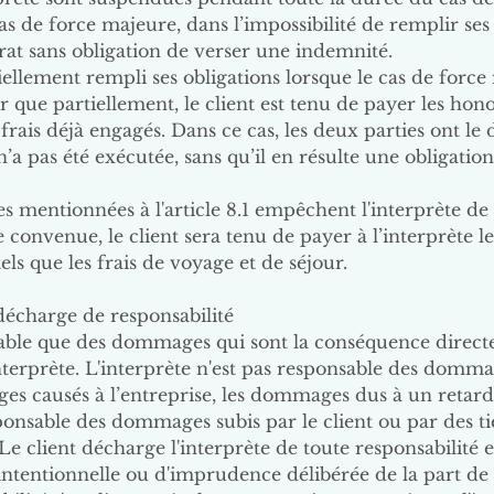
 cas de force majeure, dans l’impossibilité de remplir ses
ntrat sans obligation de verser une indemnité.
rtiellement rempli ses obligations lorsque le cas de force
r que partiellement, le client est tenu de payer les hon
 frais déjà engagés. Dans ce cas, les deux parties ont le 
 n’a pas été exécutée, sans qu’il en résulte une obligatio
es mentionnées à l'article 8.1 empêchent l'interprète de
e convenue, le client sera tenu de payer à l’interprète l
els que les frais de voyage et de séjour.
 décharge de responsabilité
onsable que des dommages qui sont la conséquence direc
erprète. L'interprète n'est pas responsable des dommage
es causés à l’entreprise, les dommages dus à un retard 
esponsable des dommages subis par le client ou par des t
Le client décharge l'interprète de toute responsabilité
 intentionnelle ou d'imprudence délibérée de la part de 