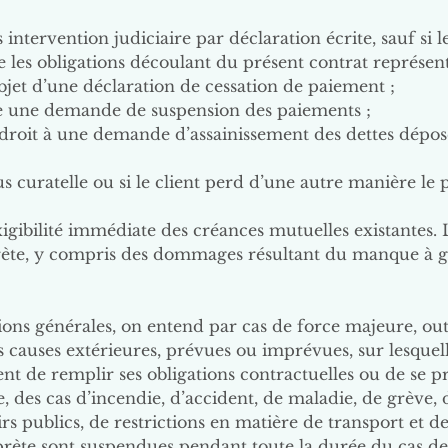
ns intervention judiciaire par déclaration écrite, sauf si 
e les obligations découlant du présent contrat représen
l’objet d’une déclaration de cessation de paiement ;
ose une demande de suspension des paiements ;
it droit à une demande d’assainissement des dettes dépos
us curatelle ou si le client perd d’une autre manière le
’exigibilité immédiate des créances mutuelles existantes. 
rète, y compris des dommages résultant du manque à g
ions générales, on entend par cas de force majeure, outre
es causes extérieures, prévues ou imprévues, sur lesquel
nt de remplir ses obligations contractuelles ou de se pr
e, des cas d’incendie, d’accident, de maladie, de grève,
rs publics, de restrictions en matière de transport et 
erprète sont suspendues pendant toute la durée du cas de